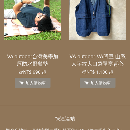
Va.outdoor台灣美學加
VA.outdoor VA凹豆 山系
厚防水野餐墊
人字紋大口袋單寧背心
從
NT$ 690
起
從
NT$ 1,100
起
加入購物車
加入購物車
快速連結