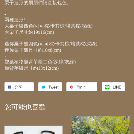
栗子造形的朋朋們請直接包色。
-
-
兩種造形
/
大栗子盤四色
(
可可棕
/
卡其棕
/
培茶棕
/
深綠
)
大栗子尺寸約19x16(cm)
-
迷你栗子盤四色
(
可可棕
/
卡其棕
/
培茶棕
/
深綠
)
迷你栗子盤尺寸約10x8(cm)
-
觀葉植物龜背芋盤二色
(
深綠
/
灰綠
)
龜背芋盤尺寸約13x12(cm)
分享
Tweet
Pin it
LINE
您可能也喜歡