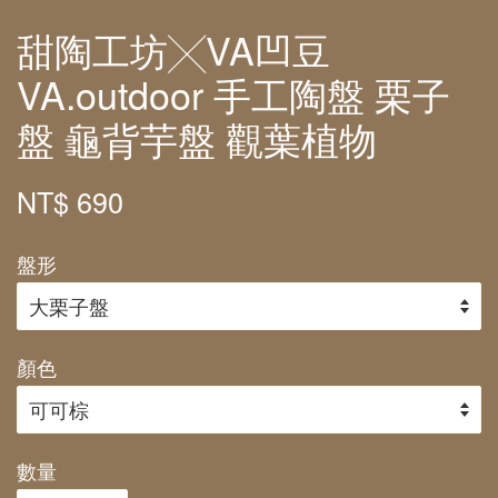
甜陶工坊╳VA凹豆
VA.outdoor 手工陶盤 栗子
盤 龜背芋盤 觀葉植物
NT$ 690
盤形
顏色
數量