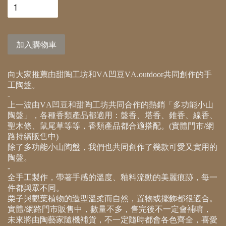
加入購物車
向大家推薦由甜陶工坊和
VA
凹豆
VA.outdoor
共同創作的手
工陶盤。
-
上一波由
VA
凹豆和甜陶工坊共同合作的熱銷「多功能小山
陶盤」，各種香類產品都適用：盤香、塔香、錐香、線香、
聖木條、鼠尾草等等，香類產品都合適搭配。(實體門市/網
路持續販售中)
除了多功能小山陶盤，我們也共同創作了幾款可愛又實用的
陶盤。
-
全手工製作，帶著手感的溫度、釉料流動的美麗痕跡，每一
件都與眾不同。
栗子與觀葉植物的造型溫柔而自然，置物或擺飾都很適合。
實體
/
網路門市販售中，數量不多，售完後不一定會補唷，
未來將由陶藝家隨機補貨，不一定隨時都會各色齊全，喜愛