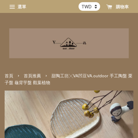
選單
購物車
›
›
首頁
首頁推薦
甜陶工坊╳VA凹豆VA.outdoor 手工陶盤 栗
子盤 龜背芋盤 觀葉植物