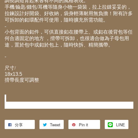
調長調短背起來各有不同的風格表現。
手機/錀匙/錢包/耳機等隨身小物一袋裝，拉上拉鋉妥妥的，
拉鍊設計好開袋、好收納，袋身輕薄耐用無負擔！附有許多
可拆卸的釦環配件可使用，隨時擴充所需功能。
-
小包背面的釦件，可供直接釦在腰帶上、或釦在後背包等任
何合適固定的地方 ，揹帶可拆卸，也很適合做為子母包用
途，置於包中或釦於包上，隨時快拆、精簡攜帶。
-
尺寸/
18x13.5
揹帶長度可調整
-
-
分享
Tweet
Pin it
LINE