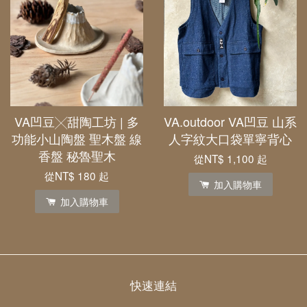
VA凹豆╳甜陶工坊 | 多
VA.outdoor VA凹豆 山系
功能小山陶盤 聖木盤 線
人字紋大口袋單寧背心
香盤 秘魯聖木
從
NT$ 1,100
起
從
NT$ 180
起
加入購物車
加入購物車
快速連結