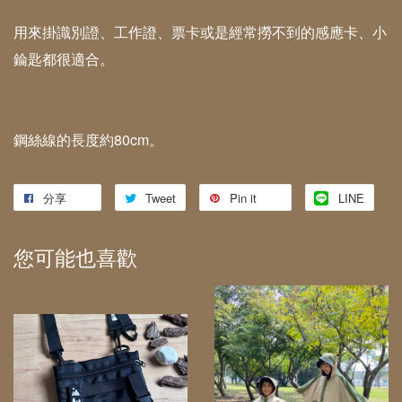
用來掛識別證、工作證、票卡或是經常撈不到的感應卡、小
錀匙都很適合。
鋼絲線的長度約80cm。
分享
Tweet
Pin it
LINE
您可能也喜歡