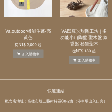
Va.outdoor機能斗蓬-亮
VA凹豆╳甜陶工坊 | 多
黃色
功能小山陶盤 聖木盤 線
香盤 秘魯聖木
從
NT$ 2,000
起
從
NT$ 180
起
加入購物車
加入購物車
快速連結
概念店地址：高雄市駁二藝術特區C8-2倉（停車場出入口旁）