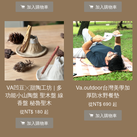
加入購物車
加入購物車
VA凹豆╳甜陶工坊 | 多
Va.outdoor台灣美學加
功能小山陶盤 聖木盤 線
厚防水野餐墊
香盤 秘魯聖木
從
NT$ 690
起
從
NT$ 180
起
加入購物車
加入購物車