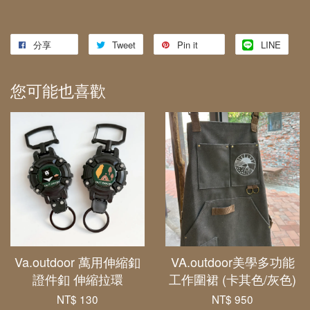
分享
Tweet
Pin it
LINE
您可能也喜歡
Va.outdoor 萬用伸縮釦
VA.outdoor美學多功能
證件釦 伸縮拉環
工作圍裙 (卡其色/灰色)
NT$ 130
NT$ 950