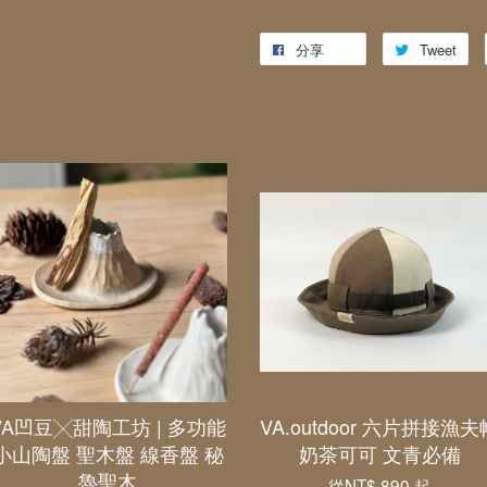
分享
Tweet
VA凹豆╳甜陶工坊 | 多功能
VA.outdoor 六片拼接漁夫
小山陶盤 聖木盤 線香盤 秘
奶茶可可 文青必備
魯聖木
從
NT$ 890
起