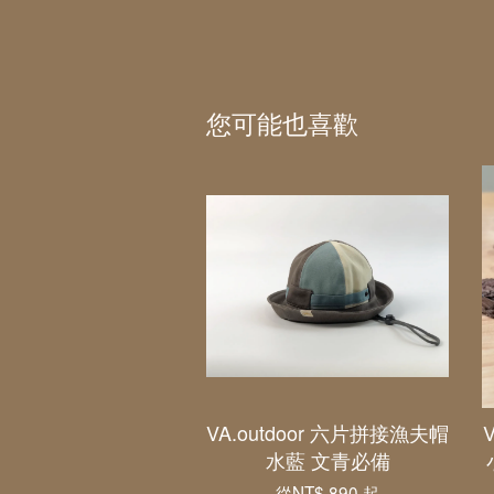
您可能也喜歡
VA.outdoor 六片拼接漁夫帽
水藍 文青必備
從
NT$ 890
起