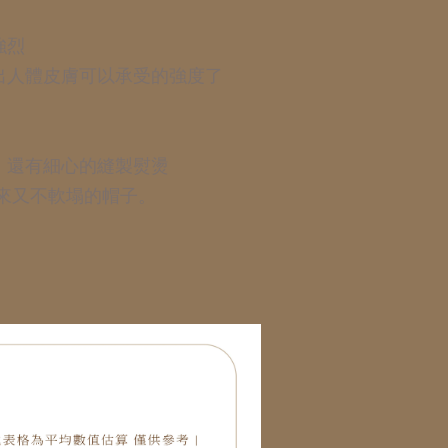
強烈
出人體皮膚可以承受的強度了
，還有細心的縫製熨燙
來又不軟塌的帽子。