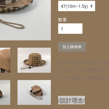
數量
加入購物車
輕柔手感的草帽系列，雙
貼心設計可拆式的帽繩，
寶貝們需要一頂輕薄透氣
/設計理念/