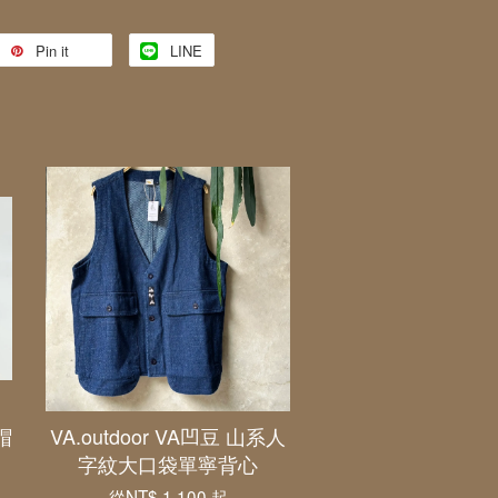
Pin it
LINE
帽
VA.outdoor VA凹豆 山系人
字紋大口袋單寧背心
從
NT$ 1,100
起