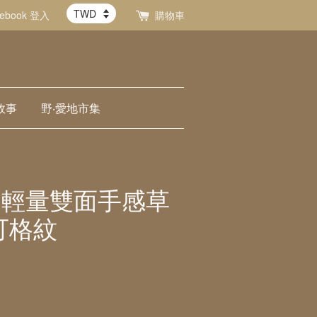
cebook 登入
購物車
故事
野‧愛地市集
or 超輕量雙面手感草
可格紋