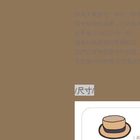
因為天氣變化一年比一年
陽光輻射的強度，已經超
本季夏天Va設計出一款
適合怕熱寶寶的專屬帽款
我們注重每個製作的步驟
才能製作出輕薄;但穿戴起
/尺寸/