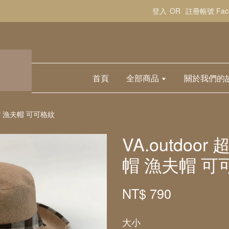
登入
OR
註冊帳號
Fa
首頁
全部商品
關於我們的
草帽 漁夫帽 可可格紋
VA.outdo
帽 漁夫帽 可
NT$ 790
大小