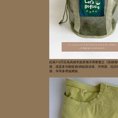
此為
VA
凹豆為高雄市政府海洋局客製之《高雄海
袋，或是多功能提袋
(
例如游泳袋、沖浪袋、玩沙
袋
…
等等多用途網袋。