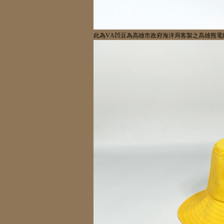
此為
VA
凹豆為高雄市政府海洋局客製之高雄熊電