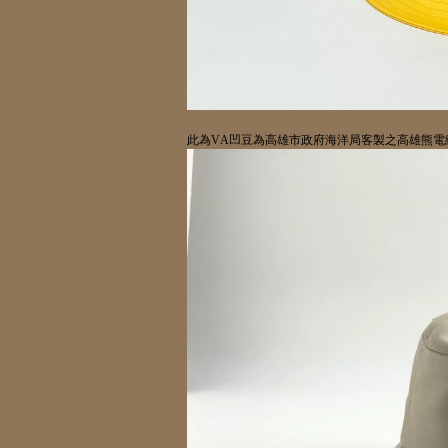
此為
VA
凹豆為高雄市政府海洋局客製之高雄熊電