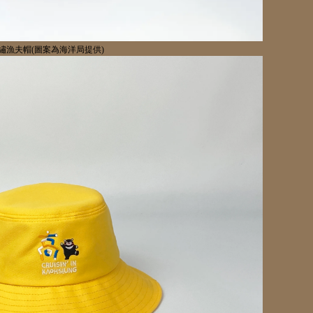
繡漁夫帽
(
圖案為海洋局提供
)