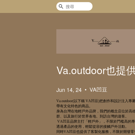
搜尋
Va.outdoor
•
VA凹豆
Jun 14, 24
Va.outdoor(
以下稱
VA
凹豆
)
把創作和設計注入專
帶有文化特色的商品。
身為台灣在地輕戶外品牌，我們的概念店位於高
群、以及旅行於世界各地、到訪台灣的遊客。
VA
凹豆品牌主打「輕戶外」，不限於門檻高的專
透過產品的使用，輕鬆從容的接觸戶外活動。
同時
VA
凹豆也提供了客製化服務，不限於開發零