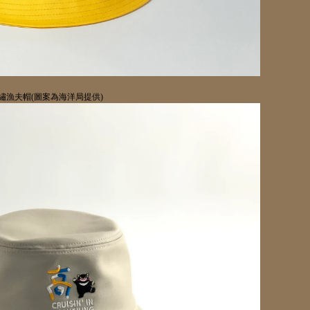
繡漁夫帽
(
圖案為海洋局提供
)