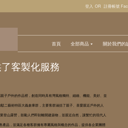
登入
OR
註冊帳號
Fa
首頁
全部商品
關於我們的
也提供了客製化服務
屬親子戶外的作品裡，創造同時具有灣風格獨特、細緻、機能、美好、並
雄駁二藝術特區大義倉庫群，主要客群涵括了親子、喜愛親近戶外的人
業登山露營，鼓勵人們即刻離開建築物，並親近自然，讓繁忙的現代人
售產品，並滿足各種客群擁有專屬風格與概念的作品，提供各企業團體