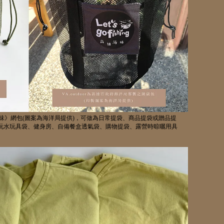
味》網包
(
圖案為海洋局提供
)
，可做為日常提袋、商品提袋或贈品提
玩水玩具袋、健身房、自備餐盒透氣袋、購物提袋、露營時晾曬用具