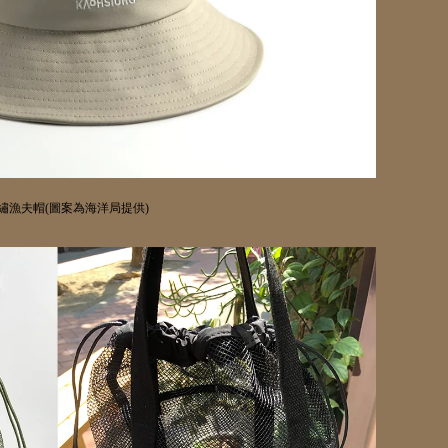
繡漁夫帽
(
圖案為海洋局提供
)