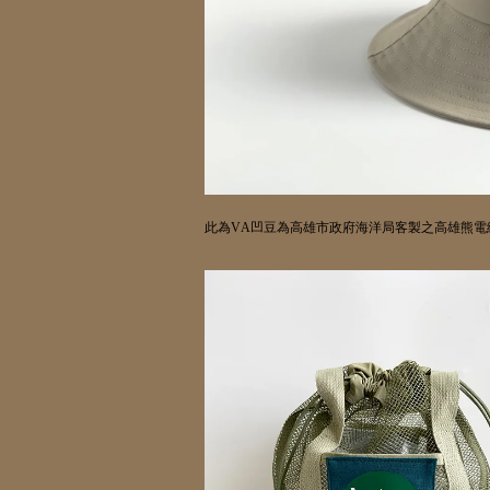
此為
VA
凹豆為高雄市政府海洋局客製之高雄熊電