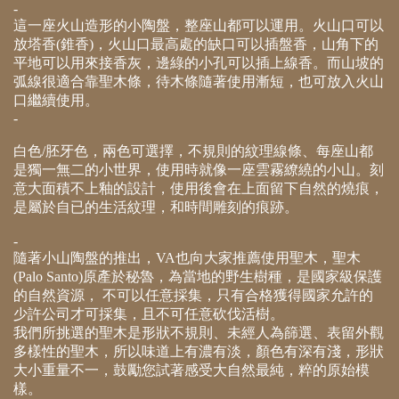
-
這一座火山造形的小陶盤，整座山都可以運用。火山口可以
放塔香(錐香)，火山口最高處的缺口可以插盤香，山角下的
平地可以用來接香灰，邊綠的小孔可以插上線香。而山坡的
弧線很適合靠聖木條，待木條隨著使用漸短，也可放入火山
口繼續使用。
-
白色/胚牙色，兩色可選擇，不規則的紋理線條、每座山都
是獨一無二的小世界，使用時就像一座雲霧繚繞的小山。刻
意大面積不上釉的設計，使用後會在上面留下自然的燒痕，
是屬於自已的生活紋理，和時間雕刻的痕跡。
-
隨著小山陶盤的推出，VA也向大家推薦使用聖木，聖木
(Palo Santo)原產於秘魯，為當地的野生樹種，是國家級保護
的自然資源， 不可以任意採集，只有合格獲得國家允許的
少許公司才可採集，且不可任意砍伐活樹。
我們所挑選的聖木是形狀不規則、未經人為篩選、表留外觀
多樣性的聖木，所以味道上有濃有淡，顏色有深有淺，形狀
大小重量不一，鼓勵您試著感受大自然最純，粹的原始模
樣。