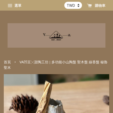
選單
購物車
›
首頁
VA凹豆╳甜陶工坊 | 多功能小山陶盤 聖木盤 線香盤 秘魯
聖木