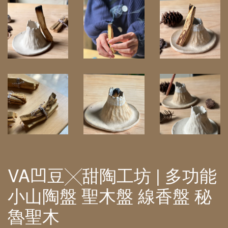
VA凹豆╳甜陶工坊 | 多功能
小山陶盤 聖木盤 線香盤 秘
魯聖木