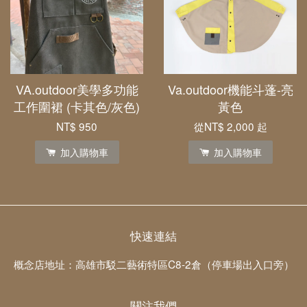
VA.outdoor美學多功能
Va.outdoor機能斗蓬-亮
工作圍裙 (卡其色/灰色)
黃色
NT$ 950
從
NT$ 2,000
起
加入購物車
加入購物車
快速連結
概念店地址：高雄市駁二藝術特區C8-2倉（停車場出入口旁）
關注我們