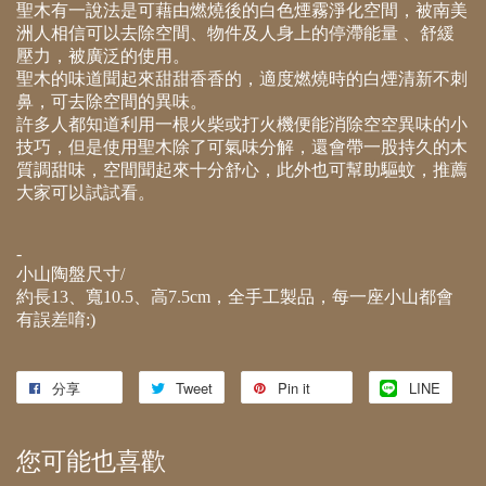
聖木有一說法是可藉由燃燒後的白色煙霧淨化空間，被南美
洲人相信可以去除空間、物件及人身上的停滯能量 、舒緩
壓力，被廣泛的使用。
聖木的味道聞起來甜甜香香的，適度燃燒時的白煙清新不刺
鼻，可去除空間的異味。
許多人都知道利用一根火柴或打火機便能消除空空異味的小
技巧，但是使用聖木除了可氣味分解，還會帶一股持久的木
質調甜味，空間聞起來十分舒心，此外也可幫助驅蚊，推薦
大家可以試試看。
-
小山陶盤尺寸/
約長13、寬10.5、高7.5cm，全手工製品，每一座小山都會
有誤差唷:)
分享
Tweet
Pin it
LINE
您可能也喜歡