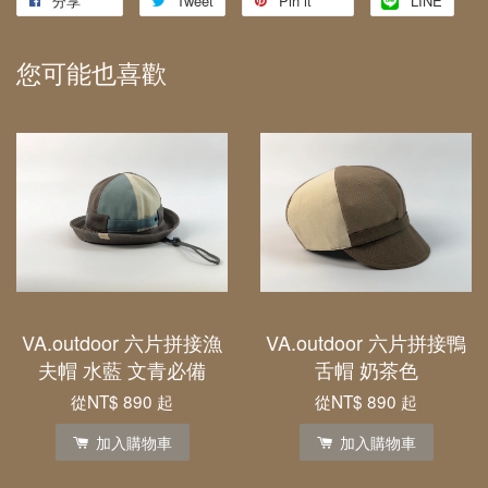
分享
Tweet
Pin it
LINE
您可能也喜歡
VA.outdoor 六片拼接漁
VA.outdoor 六片拼接鴨
夫帽 水藍 文青必備
舌帽 奶茶色
從
NT$ 890
起
從
NT$ 890
起
加入購物車
加入購物車