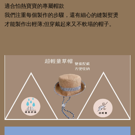
適合怕熱寶寶的專屬帽款
我們注重每個製作的步驟，還有細心的縫製熨燙
才能製作出輕薄;但穿戴起來又不軟塌的帽子。