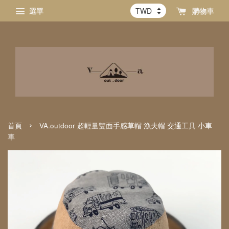
選單
購物車
›
首頁
VA.outdoor 超輕量雙面手感草帽 漁夫帽 交通工具 小車
車