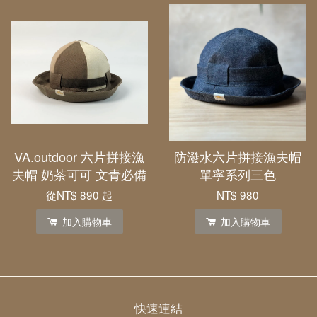
VA.outdoor 六片拼接漁
防潑水六片拼接漁夫帽
夫帽 奶茶可可 文青必備
單寧系列三色
從
NT$ 890
起
NT$ 980
加入購物車
加入購物車
快速連結