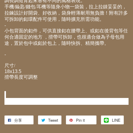
調長調短背起來各有不同的風格表現。
手機/錀匙/錢包/耳機等隨身小物一袋裝，拉上拉鋉妥妥的，
拉鍊設計好開袋、好收納，袋身輕薄耐用無負擔！附有許多
可拆卸的釦環配件可使用，隨時擴充所需功能。
-
小包背面的釦件，可供直接釦在腰帶上、或釦在後背包等任
何合適固定的地方 ，揹帶可拆卸，也很適合做為子母包用
途，置於包中或釦於包上，隨時快拆、精簡攜帶。
-
尺寸/
18x13.5
揹帶長度可調整
-
-
分享
Tweet
Pin it
LINE