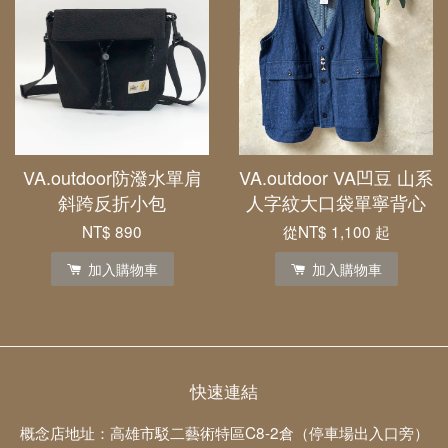
VA.outdoor防潑水單肩
VA.outdoor VA凹豆 山系
斜跨反折小包
人字紋大口袋單寧背心
NT$ 890
從
NT$ 1,100
起
加入購物車
加入購物車
快速連結
概念店地址：高雄市駁二藝術特區C8-2倉（停車場出入口旁）