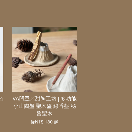
色
VA凹豆╳甜陶工坊 | 多功能
小山陶盤 聖木盤 線香盤 秘
魯聖木
從
NT$ 180
起