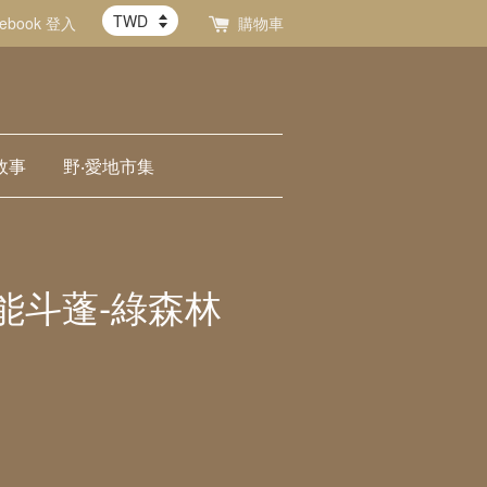
cebook 登入
購物車
故事
野‧愛地市集
r機能斗蓬-綠森林