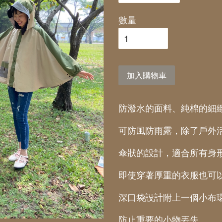
數量
加入購物車
防潑水的面料、純棉的細
可防風防雨露，除了戶外
傘狀的設計，適合所有身
即使穿著厚重的衣服也可
深口袋設計附上一個小布
防止重要的小物丟失