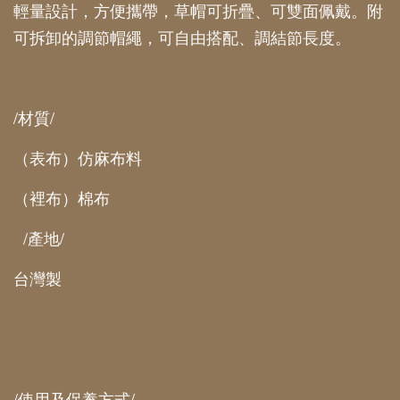
輕量設計，方便攜帶，草帽可折疊、可雙面佩戴。附
可拆卸的調節帽繩，可自由搭配、調結節長度。
/材質/
（表布）仿麻布料
（裡布）棉布
/產地/
台灣製
/使用及保養方式/