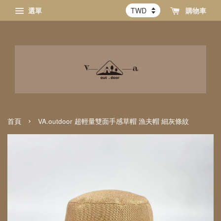
選單
購物車
›
首頁
VA.outdoor 超輕量雙面手感草帽 漁夫帽 細灰條紋