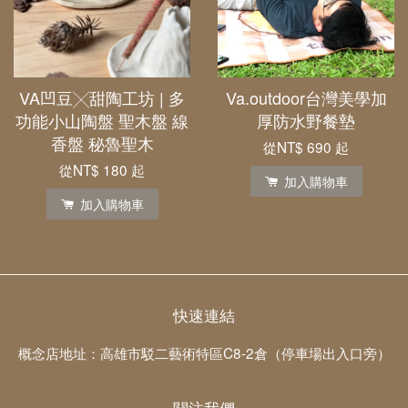
VA凹豆╳甜陶工坊 | 多
Va.outdoor台灣美學加
功能小山陶盤 聖木盤 線
厚防水野餐墊
香盤 秘魯聖木
從
NT$ 690
起
從
NT$ 180
起
加入購物車
加入購物車
快速連結
概念店地址：高雄市駁二藝術特區C8-2倉（停車場出入口旁）
關注我們